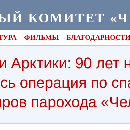
ЫЙ КОМИТЕТ «
ТУРА
ФИЛЬМЫ
БЛАГОДАРНОСТ
и Арктики: 90 лет 
сь операция по с
иров парохода «Че