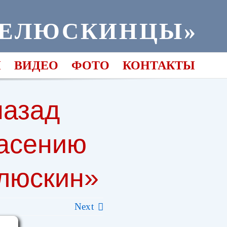
ЧЕЛЮСКИНЦЫ»
И
ВИДЕО
ФОТО
КОНТАКТЫ
назад
пасению
люскин»
Next