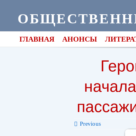
Skip
to
ОБЩЕСТВЕНН
content
ГЛАВНАЯ
АНОНСЫ
ЛИТЕРА
Геро
начала
пассаж
Previous