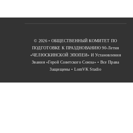
Фильмы
Благодарности
© 2026 •
ОБЩЕСТВЕННЫЙ КОМИТЕТ ПО
ПОДГОТОВКЕ К ПРАЗДНОВАНИЮ 90-Летия
«ЧЕЛЮСКИНСКОЙ ЭПОПЕИ» И Установления
Видео
Звания «Герой Советского Союза»
• Все Права
Защищены •
LomVK Studio
Фото
Контакты