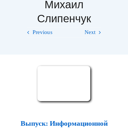
Михаил
Слипенчук
Фильмы
Previous
Next
Благодарности
Видео
Фото
Контакты
Выпуск: Информационной