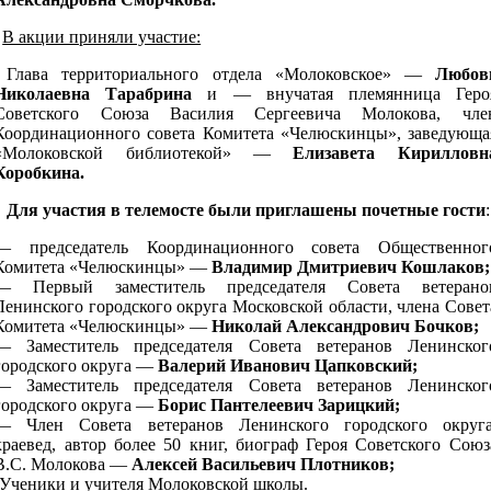
В акции приняли участие:
Глава территориального отдела «Молоковское» —
Любов
Николаевна Тарабрина
и
— внучатая племянница Геро
Советского Союза Василия Сергеевича Молокова, чле
Координационного совета Комитета «Челюскинцы», заведующа
«Молоковской библиотекой» —
Елизавета Кирилловн
Коробкина.
Для участия в телемосте были приглашены почетные гости
:
— председатель Координационного совета Общественног
Комитета «Челюскинцы» —
Владимир Дмитриевич Кошлаков;
— Первый заместитель председателя Совета ветерано
Ленинского городского округа Московской области, члена Совет
Комитета «Челюскинцы» —
Николай Александрович Бочков;
— Заместитель председателя Совета ветеранов Ленинског
городского округа —
Валерий Иванович Цапковский;
— Заместитель председателя Совета ветеранов Ленинског
городского округа —
Борис Пантелеевич Зарицкий;
— Член Совета ветеранов Ленинского городского округа
краевед, автор более 50 книг, биограф Героя Советского Союз
В.С. Молокова —
Алексей Васильевич Плотников;
-Ученики и учителя Молоковской школы.