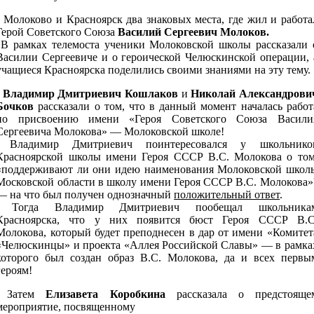
Молоково и Красноярск два знаковых места, где жил и работа
Герой Советского Союза
Василий Сергеевич Молоков.
В рамках телемоста ученики Молоковской школы рассказали 
Василии Сергеевиче и о героической Челюскинской операции, 
учащиеся Красноярска поделились своими знаниями на эту тему.
Владимир Дмитриевич Кошлаков
и
Николай Александрови
Бочков
рассказали о том, что в данный момент началась работ
по присвоению имени «Героя Советского Союза Васили
Сергеевича Молокова» — Молоковской школе!
Владимир Дмитриевич поинтересовался у школьнико
Красноярской школы имени Героя СССР В.С. Молокова о том
«поддерживают ли они идею наименования Молоковской школ
Московской области в школу имени Героя СССР В.С. Молокова»
— на что был получен однозначный
положительный ответ
.
Тогда Владимир Дмитриевич пообещал школьника
Красноярска, что у них появится бюст Героя СССР В.С
Молокова, который будет преподнесен в дар от имени «Комитет
«Челюскинцы» и проекта «Аллея Российской Славы» — в рамка
которого был создан образ В.С. Молокова, да и всех первы
героям!
Затем
Елизавета Коробкина
рассказала о предстояще
мероприятие, посвященному