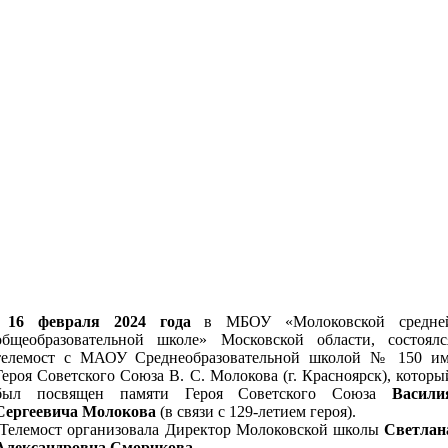
16 февраля 2024 года
в МБОУ «Молоковской средне
общеобразовательной школе» Московской области, состоялс
телемост с МАОУ Среднеобразовательной школой № 150 им
Героя Советского Союза В. С. Молокова (г. Красноярск), которы
был посвящен памяти Героя Советского Союза
Васили
Сергеевича Молокова
(в связи с 129-летием героя).
Телемост организовала Директор Молоковской школы
Светлан
Александровна Сморчкова.