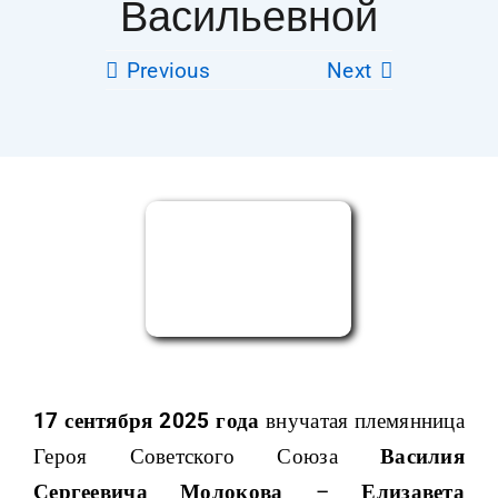
Васильевной
Фильмы
Previous
Next
Благодарности
Видео
Фото
Контакты
17 сентября 2025 года
внучатая племянница
Героя Советского Союза
Василия
Сергеевича Молокова
–
Елизавета