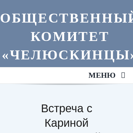
Skip
to
ОБЩЕСТВЕННЫ
content
КОМИТЕТ
«ЧЕЛЮСКИНЦЫ
МЕНЮ
Главная
Встреча с
Анонсы
Кариной
Литература